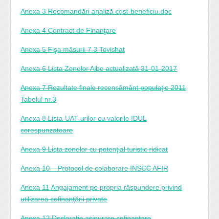
Anexa 3 Recomandări analiză cost-beneficiu.doc
Anexa 4 Contract de Finanţare
Anexa 5 Fişa măsurii 7.3 Tovishat
Anexa 6 Lista Zonelor Albe actualizată 31-01-2017
Anexa 7 Rezultate finale recensământ populaţie 2011
Tabelul nr.3
Anexa 8 Lista-UAT-urilor cu valorile IDUL
corespunzatoare
Anexa 9 Lista zonelor cu potenţial turistic ridicat
Anexa 10 – Protocol de colaborare INSCC AFIR
Anexa 11 Angajament pe propria răspundere privind
utilizarea cofinanţării private
Anexa 12 Declaraţie asigurare cofinanţare