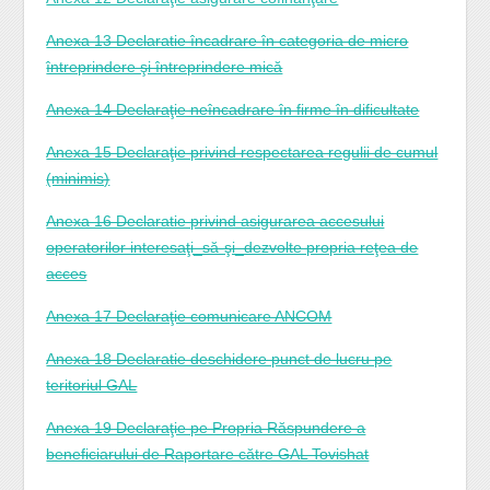
Anexa 13 Declaratie încadrare în categoria de micro
întreprindere şi întreprindere mică
Anexa 14 Declaraţie neîncadrare în firme în dificultate
Anexa 15 Declaraţie privind respectarea regulii de cumul
(minimis)
Anexa 16 Declaratie privind asigurarea accesului
operatorilor interesaţi_să-şi_dezvolte propria reţea de
acces
Anexa 17 Declaraţie comunicare ANCOM
Anexa 18 Declaratie deschidere punct de lucru pe
teritoriul GAL
Anexa 19 Declaraţie pe Propria Răspundere a
beneficiarului de Raportare către GAL Tovishat