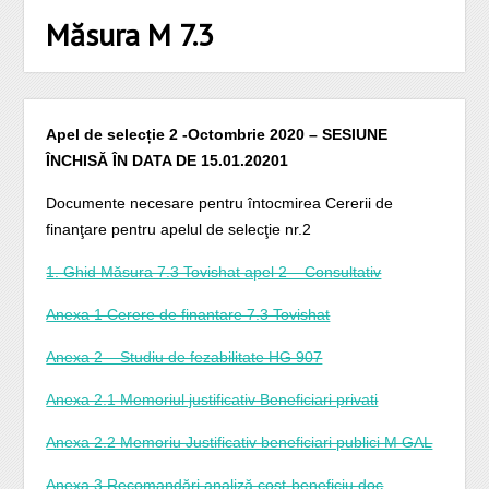
Măsura M 7.3
Apel de selecție 2 -Octombrie 2020 –
SESIUNE
ÎNCHISĂ ÎN DATA DE 15.01.20201
Documente necesare pentru întocmirea Cererii de
finanţare pentru apelul de selecţie nr.2
1. Ghid Măsura 7.3 Tovishat apel 2 – Consultativ
Anexa 1 Cerere de finantare 7.3 Tovishat
Anexa 2 – Studiu de fezabilitate HG 907
Anexa 2.1 Memoriul justificativ Beneficiari privati
Anexa 2.2 Memoriu Justificativ beneficiari publici M GAL
Anexa 3 Recomandări analiză cost-beneficiu.doc