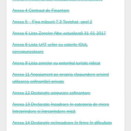
Anexa 4 Contract de Finanţare
Anexa 5 – Fişa măsurii 7.3 Tovishat -apel 2
Anexa 6 Lista Zonelor Albe actualizată 31-01-2017
Anexa 8 Lista-UAT-urilor cu valorile IDUL
corespunzatoare
Anexa 9 Lista zonelor cu potenţial turistic ridicat
Anexa 11 Angajament pe propria răspundere privind
utilizarea cofinanţării private
Anexa 12 Declaraţie asigurare cofinanţare
Anexa 13 Declaratie încadrare în categoria de micro
întreprindere şi întreprindere mică
Anexa 14 Declaraţie neîncadrare în firme în dificultate