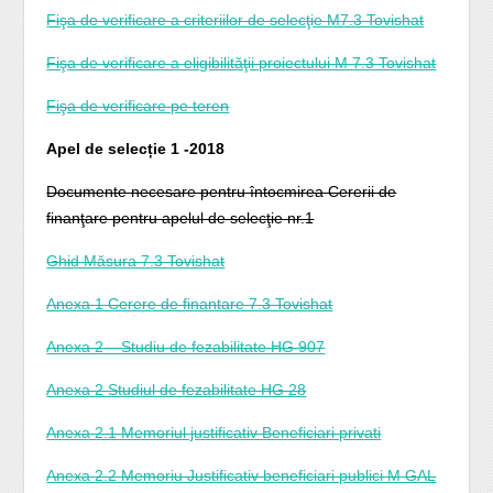
Fişa de verificare a criteriilor de selecţie M7.3 Tovishat
Fişa de verificare a eligibilităţii proiectului M 7.3 Tovishat
Fişa de verificare pe teren
Apel de selecție 1 -2018
Documente necesare pentru întocmirea Cererii de
finanţare pentru apelul de selecţie nr.1
Ghid Măsura 7.3 Tovishat
Anexa 1 Cerere de finantare 7.3 Tovishat
Anexa 2 – Studiu de fezabilitate HG 907
Anexa 2 Studiul de fezabilitate HG 28
Anexa 2.1 Memoriul justificativ Beneficiari privati
Anexa
2.2 Memoriu Justificativ beneficiari publici M GAL