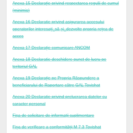
Anexa 15 Declaraţie privind respectarea regulii de cumul
(minimis)
Anexa 16 Declaratie privind asigurarea accesului
operatorilor interesaţi_să-şi_dezvolte propria reţea de
acces
Anexa 17 Declaraţie comunicare ANCOM
Anexa 18 Declaratie deschidere punct de lucru pe
teritoriul GAL
Anexa 19 Declaraţie pe Propria Răspundere a
beneficiarului de Raportare către GAL Tovishat
Anexa 20 Declaratie privind prelucrarea datelor cu
caracter personal
Fișa de solicitare de informații suplimentare
Fişa de verificare a conformităţii M 7.3 Tovishat