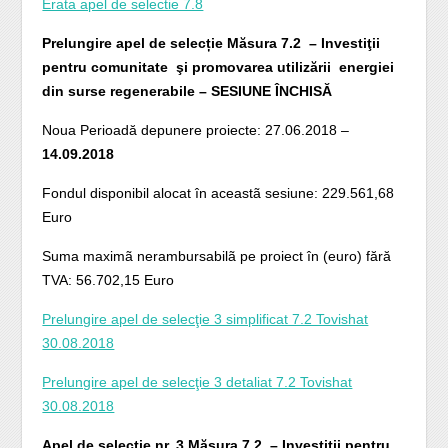
Erata apel de selectie 7.8
Prelungire apel de selecție M
ă
sura 7.2
–
Investiţii
pentru comunitate şi promovarea utilizării energiei
din surse regenerabile – SESIUNE ÎNCHISĂ
Noua Perioadă depunere proiecte: 27.06.2018 –
14.09.2018
Fondul disponibil alocat în aceastã sesiune: 229.561,68
Euro
Suma maximã nerambursabilã pe proiect în (euro) fără
TVA: 56.702,15 Euro
Prelungire apel de selecţie 3 simplificat 7.2 Tovishat
30.08.2018
Prelungire apel de selecţie 3 detaliat 7.2 Tovishat
30.08.2018
Apel de selecţie nr. 3 M
ă
sura 7.2
–
Investiţii pentru