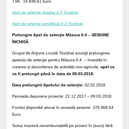
TVA: 14.838,61 Euro
Apel de selecţie detaliat 6.3 Tovishat
Apel de selecţie simplificat 6.3 Tovishat
Prelungire Apel de selecţie Măsura 6.4 – SESIUNE
ÎNCHISĂ
Grupul de Acţiune Locală Tovishat anunţă prelungirea
apelului de selecţie pentru Măsura 6.4 – Investiții în
crearea și dezvoltarea de activități non-agricole,
apel ce
va fi prelungit până în data de 09.03.2018.
Data prelungirii Apelului de selecție
:
02.02.2018
Perioada depunere proiecte: 21.12.2017 – 09.03.2018
Fondul disponibil alocat în aceastã sesiune: 376.968,54
Euro
Suma maximã nerambursabilã pe proiect în (euro) fără