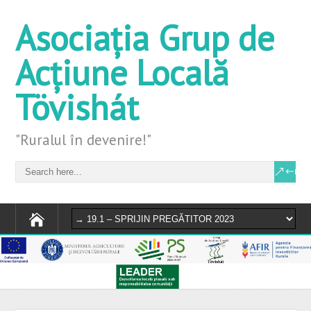
Asociația Grup de
Acțiune Locală
Tövishát
"Ruralul în devenire!"