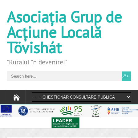
Asociația Grup de
Acțiune Locală
Tövishát
"Ruralul în devenire!"