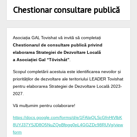
Chestionar consultare publică
Asociația GAL Tovishat vă invită să completați
Chestionarul de consultare publică
privind
elaborarea Strategiei de Dezvoltare Locală
a Asociației Gal “Tövishát”
.
Scopul completării acestuia este identificarea nevoilor și
priorităților de dezvoltare ale teritoriului LEADER Tovishat
pentru elaborarea Strategiei de Dezvoltare Locală 2023-
2027.
Vă mulțumim pentru colaborare!
https://docs.google.com/forms/d/e/1FAIpQLScGfnHtVlbK
8UYJ37YSJD8O5NuZQpBfpgq0pL4GGZDc98RUVg/view
form