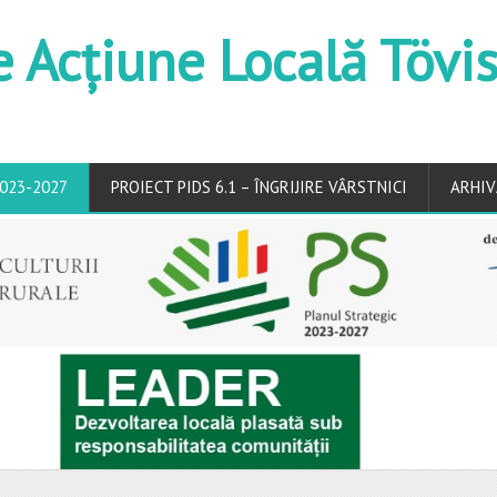
e Acțiune Locală Tövi
023-2027
PROIECT PIDS 6.1 – ÎNGRIJIRE VÂRSTNICI
ARHIV