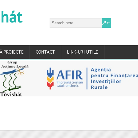
shát
Ă PROIECTE
CONTACT
LINK-URI UTILE