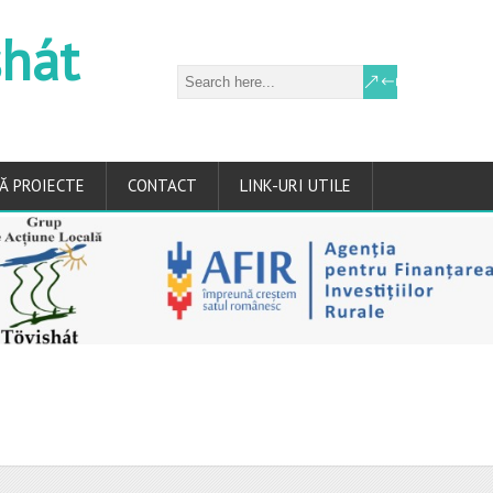
shát
Ă PROIECTE
CONTACT
LINK-URI UTILE