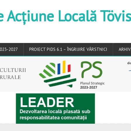
e Acțiune Locală Tövi
023-2027
PROIECT PIDS 6.1 – ÎNGRIJIRE VÂRSTNICI
ARHIV