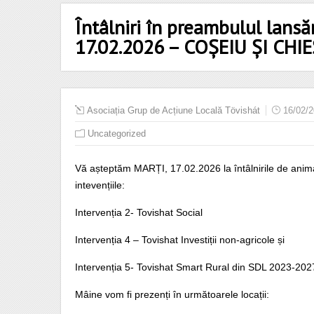
Întâlniri în preambulul lansăr
17.02.2026 – COȘEIU ȘI CHI
Asociația Grup de Acțiune Locală Tövishát
16/02/
Uncategorized
Vă așteptăm MARȚI, 17.02.2026 la întâlnirile de animar
intevențiile:
Intervenția 2- Tovishat Social
Intervenția 4 – Tovishat Investiții non-agricole și
Intervenția 5- Tovishat Smart Rural din SDL 2023-202
Mâine vom fi prezenți în următoarele locații: