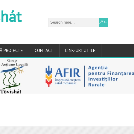
shát
Ă PROIECTE
CONTACT
LINK-URI UTILE