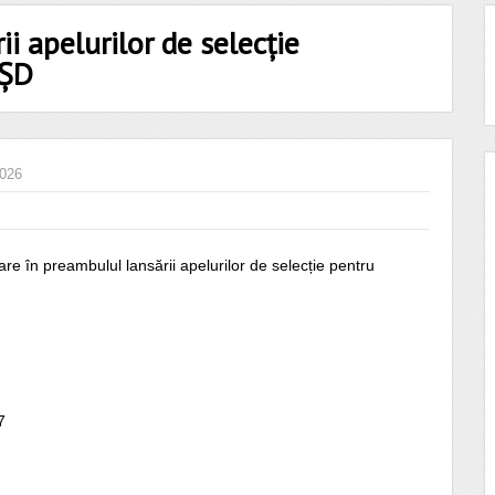
ii apelurilor de selecție
EȘD
2026
e în preambulul lansării apelurilor de selecție pentru
7