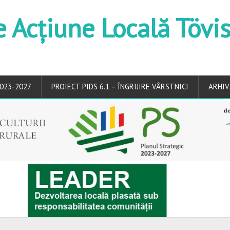
e Acțiune Locală Tövi
023-2027
PROIECT PIDS 6.1 – ÎNGRIJIRE VÂRSTNICI
ARHIV