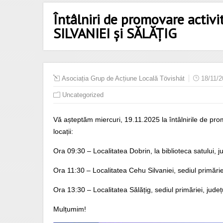
Întâlniri de promovare activ
SILVANIEI și SĂLĂȚIG
Asociația Grup de Acțiune Locală Tövishát
18/11/
Uncategorized
Vă așteptăm miercuri, 19.11.2025 la întâlnirile de prom
locații:
Ora 09:30 – Localitatea Dobrin, la biblioteca satului, j
Ora 11:30 – Localitatea Cehu Silvaniei, sediul primăriei
Ora 13:30 – Localitatea Sălățig, sediul primăriei, județ
Mulțumim!