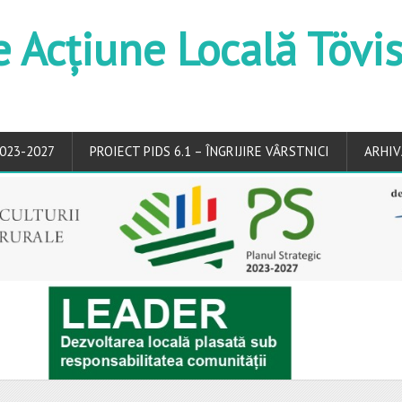
e Acțiune Locală Tövi
023-2027
PROIECT PIDS 6.1 – ÎNGRIJIRE VÂRSTNICI
ARHIV