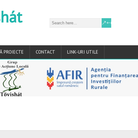
shát
Ă PROIECTE
CONTACT
LINK-URI UTILE