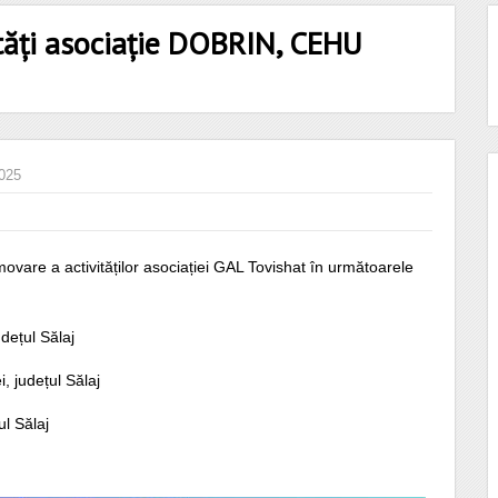
ități asociație DOBRIN, CEHU
2025
ovare a activităților asociației GAL Tovishat în următoarele
udețul Sălaj
, județul Sălaj
ul Sălaj