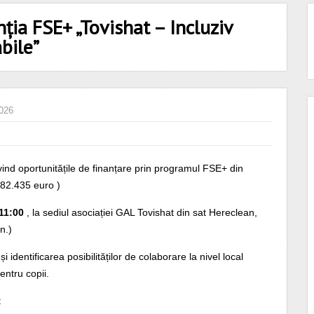
nția FSE+ „Tovishat – Incluziv
abile”
2026
ind oportunitățile de finanțare prin programul FSE+ din
882.435 euro )
 11:00
, la sediul asociației GAL Tovishat din sat Hereclean,
n.)
și identificarea posibilităților de colaborare la nivel local
entru copii.
: