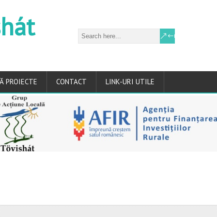
shát
Ă PROIECTE
CONTACT
LINK-URI UTILE