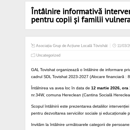
Întâlnire informativă interve
pentru copii și familii vulner
Asociația Grup de Acțiune Locală Tövishát
11/03/
Uncategorized
GAL Tovishat organizează o întâlnire de informare priv
cadrul SDL Tovishat 2023-2027 (Alocare financiară : 
Întâlnirea va avea loc în data de
12 martie 2026, ora
nr.34W, comuna Hereclean (Cantina Socială Hereclea
Scopul întâlnirii este prezentarea detaliilor intervenției 
pentru dezvoltarea serviciilor sociale și educaționale p
Invităm la întâlnire următoarele categorii de persoane