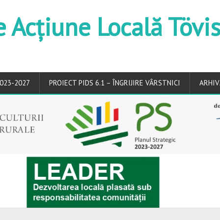
e Acțiune Locală Tövi
023-2027
PROIECT PIDS 6.1 – ÎNGRIJIRE VÂRSTNICI
ARHIV