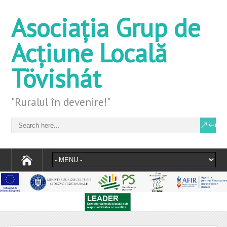
Asociația Grup de
Acțiune Locală
Tövishát
"Ruralul în devenire!"