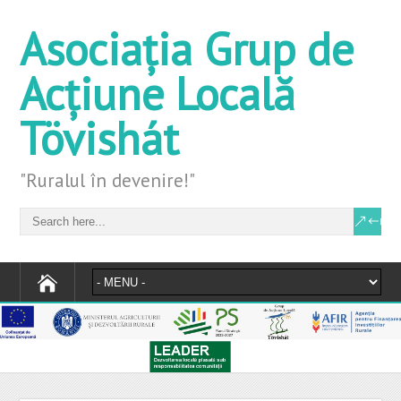
Asociația Grup de
Acțiune Locală
Tövishát
"Ruralul în devenire!"