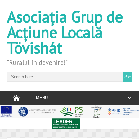
Asociația Grup de
Acțiune Locală
Tövishát
"Ruralul în devenire!"