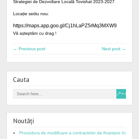
Strategiei de Dezvoltare Locală Tovishat 2023-2027.
Locație sediu nou:
https://maps.app.goo.gl/Cj1hLaPZ5rMq3MXW9
Vă așteptăm cu drag !
← Previous post
Next post →
Cauta
Noutăți
Procedura de modificare a contractelor de finanțare în