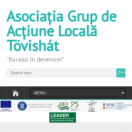
Asociația Grup de
Acțiune Locală
Tövishát
"Ruralul în devenire!"